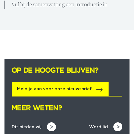
Vul bij de samenvatting een introductie in.
OP DE HOOGTE BLIJVEN?
OP DE HOOGTE BLIJVEN?
Meld je aan voor onze nieuwsbrief
MEER WETEN?
MEER WETEN?
Dit bieden wij
Word lid