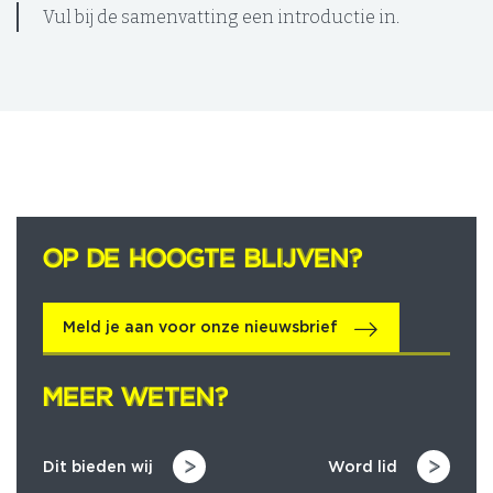
Vul bij de samenvatting een introductie in.
OP DE HOOGTE BLIJVEN?
OP DE HOOGTE BLIJVEN?
Meld je aan voor onze nieuwsbrief
MEER WETEN?
MEER WETEN?
Dit bieden wij
Word lid