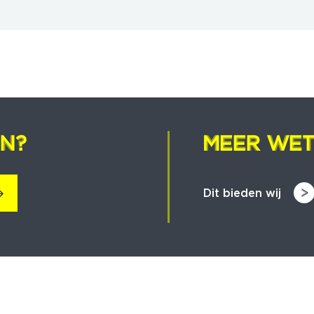
EN?
EN?
MEER WET
MEER WET
Dit bieden wij