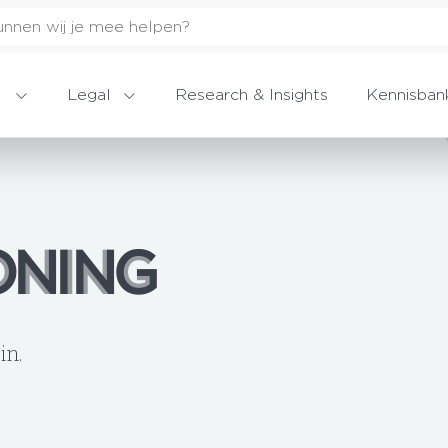
Legal
Research & Insights
Kennisban
ONING
ONING
in.