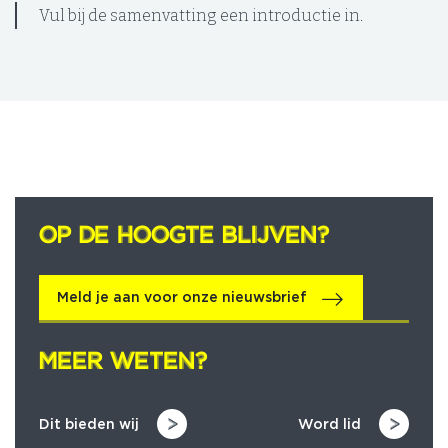
Vul bij de samenvatting een introductie in.
OP DE HOOGTE BLIJVEN?
OP DE HOOGTE BLIJVEN?
Meld je aan voor onze nieuwsbrief
MEER WETEN?
MEER WETEN?
Dit bieden wij
Word lid