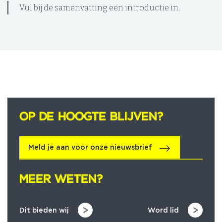
Vul bij de samenvatting een introductie in.
OP DE HOOGTE BLIJVEN?
OP DE HOOGTE BLIJVEN?
Meld je aan voor onze nieuwsbrief
MEER WETEN?
MEER WETEN?
Dit bieden wij
Word lid