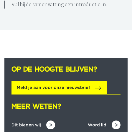
Vul bij de samenvatting een introductie in.
OP DE HOOGTE BLIJVEN?
OP DE HOOGTE BLIJVEN?
Meld je aan voor onze nieuwsbrief
MEER WETEN?
MEER WETEN?
Dit bieden wij
Word lid