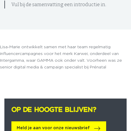
Vul bij de samenvatting een introductie in.
Lisa-Marie ontwikkelt samen met haar team regelmatig
influencercampagnes voor het merk Karwei, onderdeel van
Intergamma, waar GAMMA ook onder valt. Voorheen was ze
senior digital media & campaign specialist bij Prénatal
OP DE HOOGTE BLIJVEN?
OP DE HOOGTE BLIJVEN?
Meld je aan voor onze nieuwsbrief