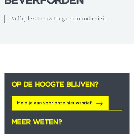
BEVERFÖRDEN
BEVERFÖRDEN
Vul bij de samenvatting een introductie in.
OP DE HOOGTE BLIJVEN?
OP DE HOOGTE BLIJVEN?
Meld je aan voor onze nieuwsbrief
MEER WETEN?
MEER WETEN?