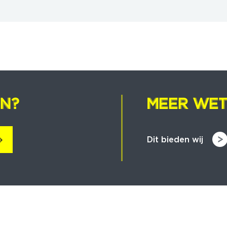
EN?
EN?
MEER WET
MEER WET
Dit bieden wij