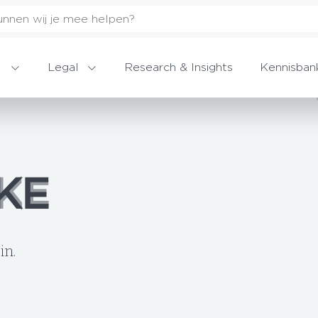
Legal
Research & Insights
Kennisban
EKE
EKE
in.