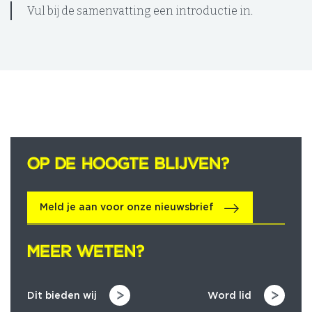
Vul bij de samenvatting een introductie in.
OP DE HOOGTE BLIJVEN?
OP DE HOOGTE BLIJVEN?
Meld je aan voor onze nieuwsbrief
MEER WETEN?
MEER WETEN?
Dit bieden wij
Word lid