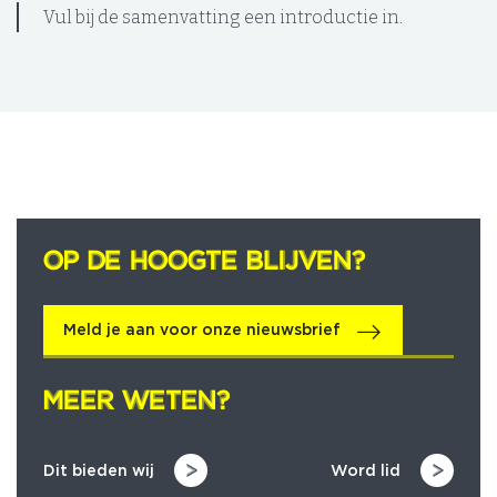
Vul bij de samenvatting een introductie in.
OP DE HOOGTE BLIJVEN?
OP DE HOOGTE BLIJVEN?
Meld je aan voor onze nieuwsbrief
MEER WETEN?
MEER WETEN?
Dit bieden wij
Word lid