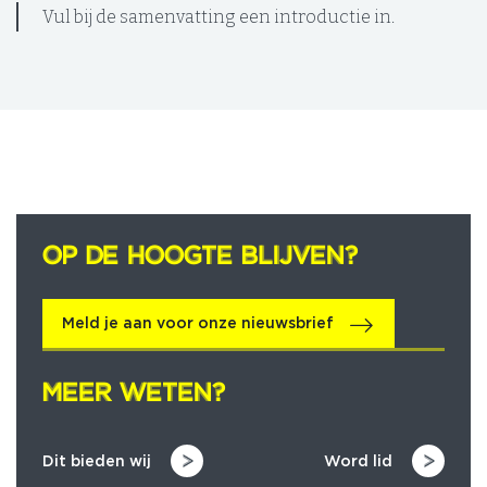
Vul bij de samenvatting een introductie in.
OP DE HOOGTE BLIJVEN?
OP DE HOOGTE BLIJVEN?
Meld je aan voor onze nieuwsbrief
MEER WETEN?
MEER WETEN?
Dit bieden wij
Word lid