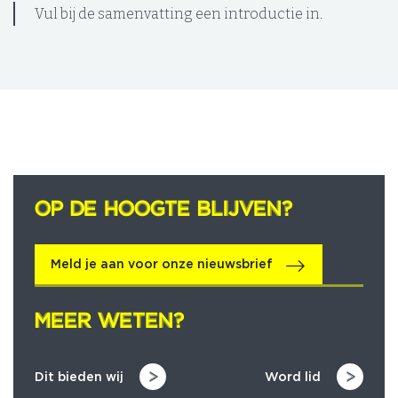
Vul bij de samenvatting een introductie in.
OP DE HOOGTE BLIJVEN?
OP DE HOOGTE BLIJVEN?
Meld je aan voor onze nieuwsbrief
MEER WETEN?
MEER WETEN?
Dit bieden wij
Word lid