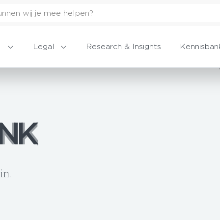
Legal
Research & Insights
Kennisban
INK
INK
in.