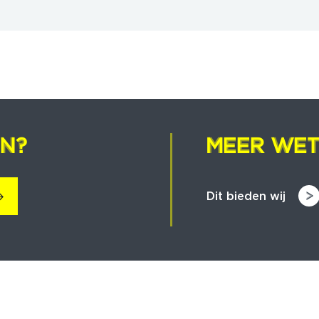
EN?
EN?
MEER WET
MEER WET
Dit bieden wij