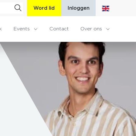
Word lid
Inloggen
k
Events
Contact
Over ons