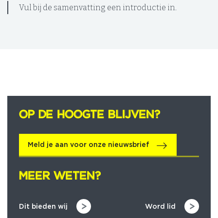
Vul bij de samenvatting een introductie in.
OP DE HOOGTE BLIJVEN?
OP DE HOOGTE BLIJVEN?
Meld je aan voor onze nieuwsbrief
MEER WETEN?
MEER WETEN?
Dit bieden wij
Word lid