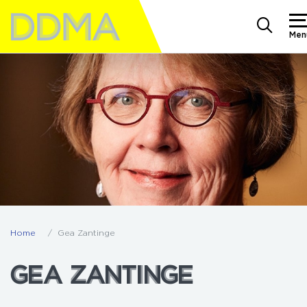
Men
Home
Gea Zantinge
GEA ZANTINGE
GEA ZANTINGE