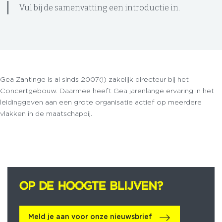
Vul bij de samenvatting een introductie in.
Gea Zantinge is al sinds 2007(!) zakelijk directeur bij het
Concertgebouw. Daarmee heeft Gea jarenlange ervaring in het
leidinggeven aan een grote organisatie actief op meerdere
vlakken in de maatschappij.
OP DE HOOGTE BLIJVEN?
OP DE HOOGTE BLIJVEN?
Meld je aan voor onze nieuwsbrief