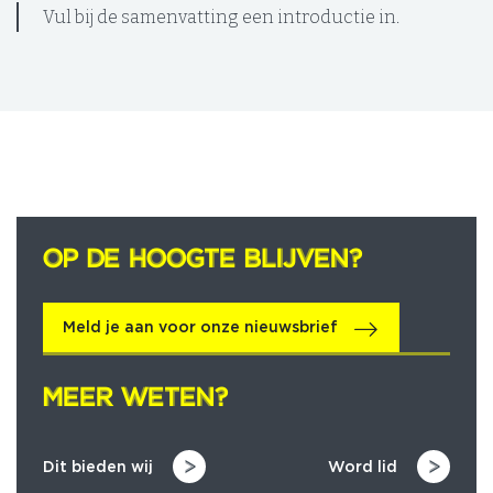
Vul bij de samenvatting een introductie in.
OP DE HOOGTE BLIJVEN?
OP DE HOOGTE BLIJVEN?
Meld je aan voor onze nieuwsbrief
MEER WETEN?
MEER WETEN?
Dit bieden wij
Word lid