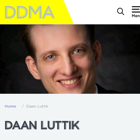
Men
Home
Daan Luttik
DAAN LUTTIK
DAAN LUTTIK