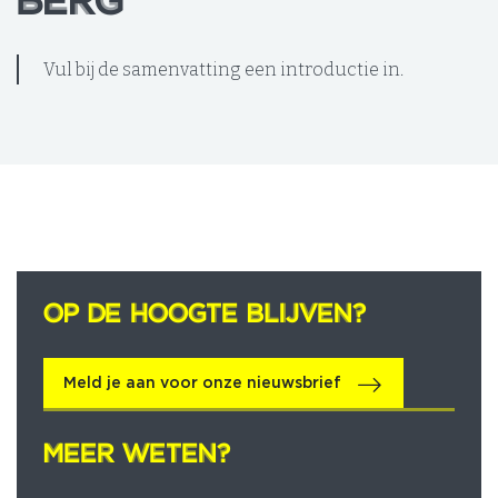
BERG
BERG
Vul bij de samenvatting een introductie in.
OP DE HOOGTE BLIJVEN?
OP DE HOOGTE BLIJVEN?
Meld je aan voor onze nieuwsbrief
MEER WETEN?
MEER WETEN?