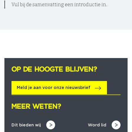
Vul bij de samenvatting een introductie in.
OP DE HOOGTE BLIJVEN?
OP DE HOOGTE BLIJVEN?
Meld je aan voor onze nieuwsbrief
MEER WETEN?
MEER WETEN?
Dit bieden wij
Word lid