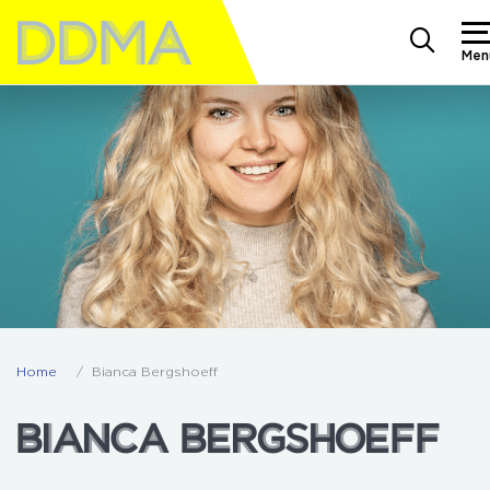
Men
Home
Bianca Bergshoeff
BIANCA BERGSHOEFF
BIANCA BERGSHOEFF