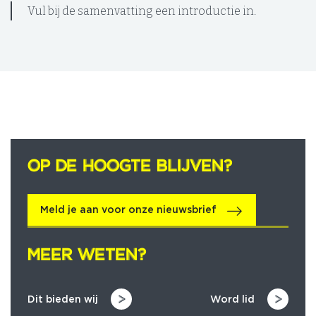
Vul bij de samenvatting een introductie in.
OP DE HOOGTE BLIJVEN?
OP DE HOOGTE BLIJVEN?
Meld je aan voor onze nieuwsbrief
MEER WETEN?
MEER WETEN?
Dit bieden wij
Word lid