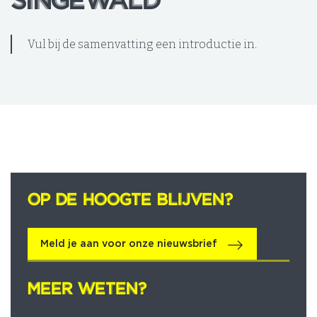
SINGEWALD
SINGEWALD
Vul bij de samenvatting een introductie in.
OP DE HOOGTE BLIJVEN?
OP DE HOOGTE BLIJVEN?
Meld je aan voor onze nieuwsbrief
MEER WETEN?
MEER WETEN?