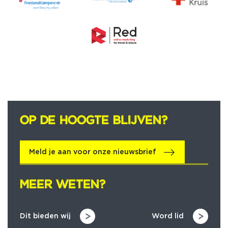
OP DE HOOGTE BLIJVEN?
OP DE HOOGTE BLIJVEN?
Meld je aan voor onze nieuwsbrief
MEER WETEN?
MEER WETEN?
Dit bieden wij
Word lid