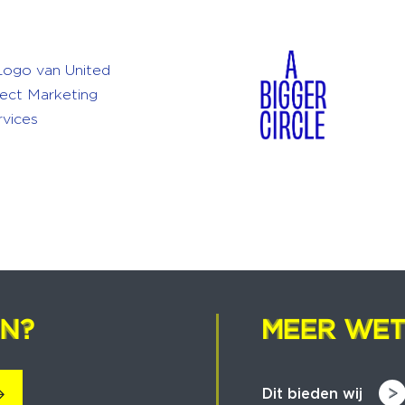
EN?
EN?
MEER WET
MEER WET
Dit bieden wij