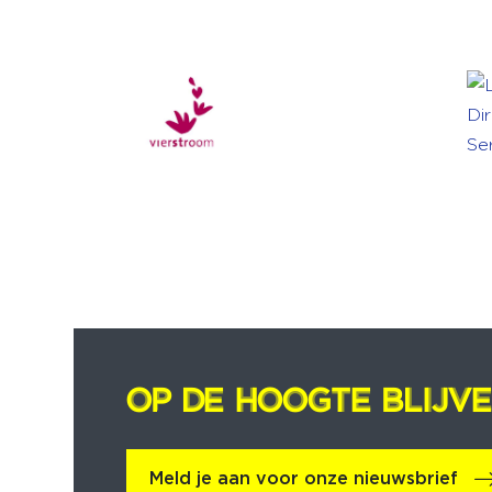
OP DE HOOGTE BLIJV
OP DE HOOGTE BLIJV
Meld je aan voor onze nieuwsbrief