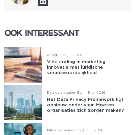
OOK INTERESSANT
OOK INTERESSANT
AI Act
|
14 juli 2026
Vibe coding in marketing:
innovatie met juridische
verantwoordelijkheid
Data delen buiten EU
|
8 juli 2026
Het Data Privacy Framework ligt
opnieuw onder vuur. Moeten
organisaties zich zorgen maken?
Influencermarketing
|
1 juli 2026