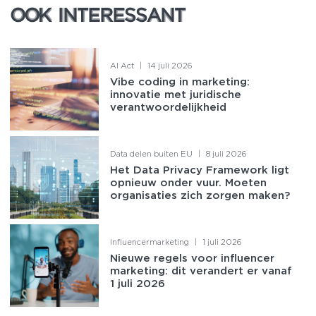
OOK INTERESSANT
OOK INTERESSANT
AI Act
|
14 juli 2026
Vibe coding in marketing:
innovatie met juridische
verantwoordelijkheid
Data delen buiten EU
|
8 juli 2026
Het Data Privacy Framework ligt
opnieuw onder vuur. Moeten
organisaties zich zorgen maken?
Influencermarketing
|
1 juli 2026
Nieuwe regels voor influencer
marketing: dit verandert er vanaf
1 juli 2026