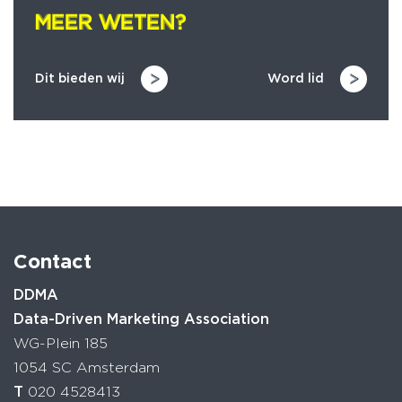
MEER WETEN?
MEER WETEN?
Dit bieden wij
Word lid
Contact
DDMA
Data-Driven Marketing Association
WG-Plein 185
1054 SC Amsterdam
T
020 4528413