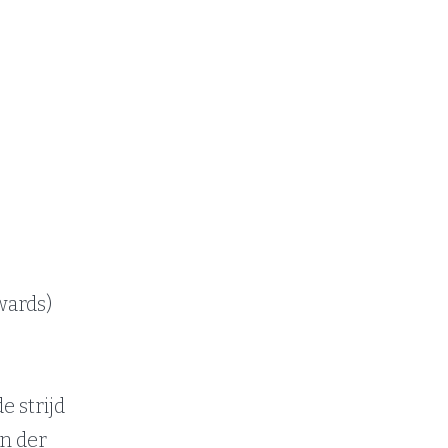
wards)
 strijd
an der