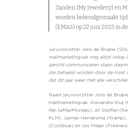
Zanden (My Jewellery) en M
worden bekendgemaakt tij
(EMAS) op 22 juni 2023 in 
Juryvoorzitter Joris de Bruijne (SO
mailmarketingvak nog altijd volop i
gericht communiceren staan daarin c
die behaald worden door de inzet 
dat dit jaar weer met alle verschill
Naast juryvoorzitter Joris de Bruijn
mailmarketingvak: Alexandra Stuij (N
Rijn (eMailMonday), Jill Steffen (f
KLM), Jasmijn Hemersma (Kramp), W
(Coolblue) en Jos Meijer (Freelan