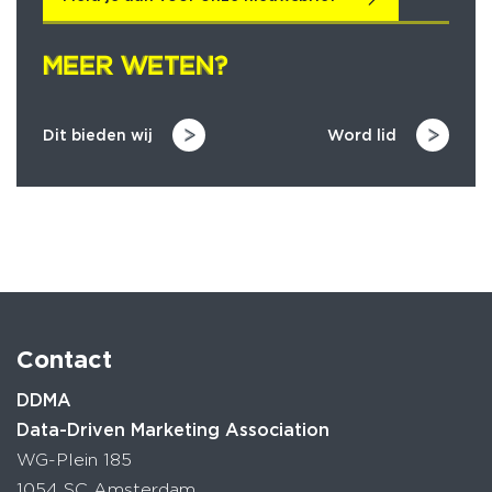
MEER WETEN?
MEER WETEN?
Dit bieden wij
Word lid
Contact
DDMA
Data-Driven Marketing Association
WG-Plein 185
1054 SC Amsterdam