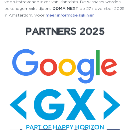
vooruitstrevende inzet van klantdata. De winnaars worden
bekendgemaakt tijdens
DDMA NEXT
op 27 november 2025
in Amsterdam. Voor
meer informatie kijk hier
.
PARTNER
PARTNER
S
S
202
202
5
5