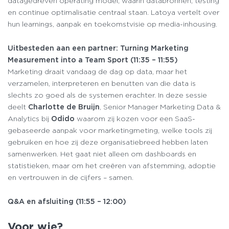
datagedreven operating model, waarin databronnen, testing
en continue optimalisatie centraal staan. Latoya vertelt over
hun learnings, aanpak en toekomstvisie op media-inhousing.
Uitbesteden aan een partner: Turning Marketing
Measurement into a Team Sport (11:35 – 11:55)
Marketing draait vandaag de dag op data, maar het
verzamelen, interpreteren en benutten van die data is
slechts zo goed als de systemen erachter. In deze sessie
deelt
Charlotte de Bruijn
, Senior Manager Marketing Data &
Analytics bij
Odido
waarom zij kozen voor een SaaS-
gebaseerde aanpak voor marketingmeting, welke tools zij
gebruiken en hoe zij deze organisatiebreed hebben laten
samenwerken. Het gaat niet alleen om dashboards en
statistieken, maar om het creëren van afstemming, adoptie
en vertrouwen in de cijfers – samen.
Q&A en afsluiting (11:55 – 12:00)
Voor wie?