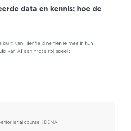
eerde data en kennis; hoe de
t
burg van Hienfield nemen je mee in hun
lp van AI een grote rol speelt.
Senior legal counsel | DDMA