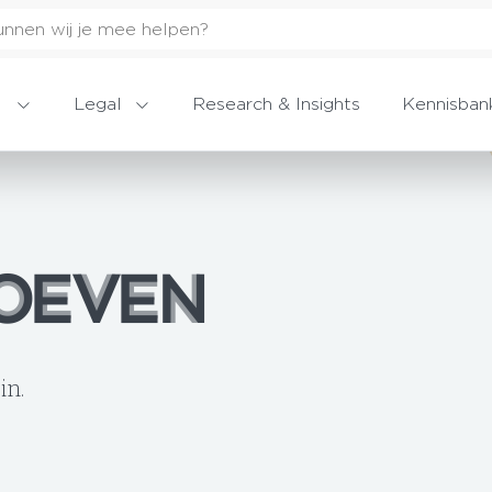
Legal
Research & Insights
Kennisban
OEVEN
OEVEN
in.