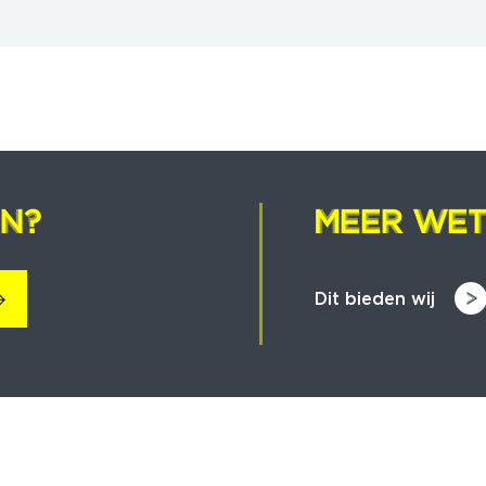
EN?
EN?
MEER WET
MEER WET
Dit bieden wij