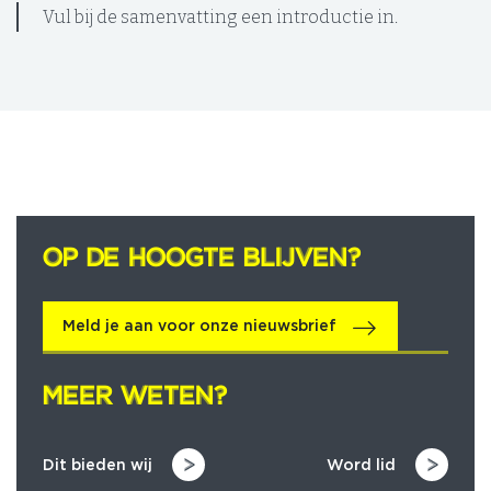
Vul bij de samenvatting een introductie in.
OP DE HOOGTE BLIJVEN?
OP DE HOOGTE BLIJVEN?
Meld je aan voor onze nieuwsbrief
MEER WETEN?
MEER WETEN?
Dit bieden wij
Word lid