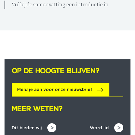
Vul bij de samenvatting een introductie in.
OP DE HOOGTE BLIJVEN?
OP DE HOOGTE BLIJVEN?
Meld je aan voor onze nieuwsbrief
MEER WETEN?
MEER WETEN?
Dit bieden wij
Word lid