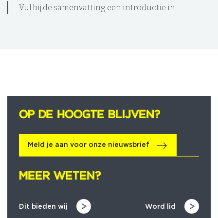
Vul bij de samenvatting een introductie in.
OP DE HOOGTE BLIJVEN?
OP DE HOOGTE BLIJVEN?
Meld je aan voor onze nieuwsbrief
MEER WETEN?
MEER WETEN?
Dit bieden wij
Word lid