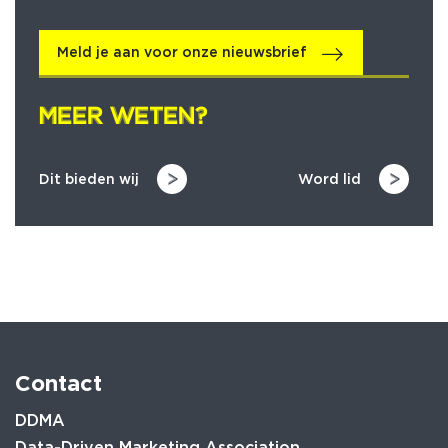
Meld je aan voor onze nieuwsbrief
MEER WETEN?
MEER WETEN?
Dit bieden wij
Word lid
Contact
DDMA
Data-Driven Marketing Association